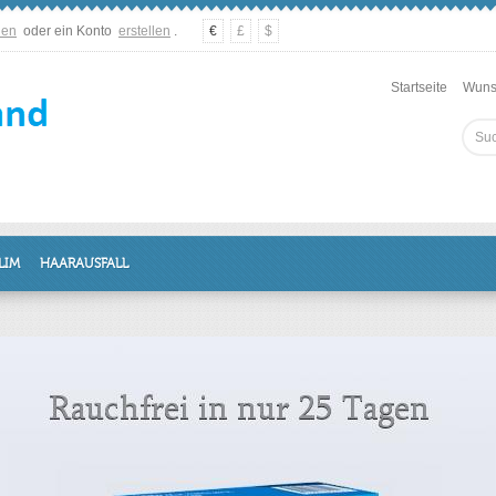
den
oder ein Konto
erstellen
.
€
£
$
Startseite
Wunsc
LIM
HAARAUSFALL