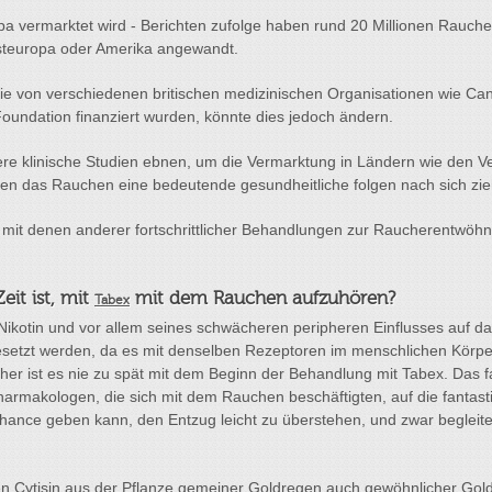
opa vermarktet wird - Berichten zufolge haben rund 20 Millionen Rauch
esteuropa oder Amerika angewandt.
ie von verschiedenen britischen medizinischen Organisationen wie C
Foundation finanziert wurden, könnte dies jedoch ändern.
re klinische Studien ebnen, um die Vermarktung in Ländern wie den V
en das Rauchen eine bedeutende gesundheitliche folgen nach sich zie
 mit denen anderer fortschrittlicher Behandlungen zur Raucherentwöhn
it ist, mit
mit dem Rauchen aufzuhören?
Tabex
 Nikotin und vor allem seines schwächeren peripheren Einflusses auf da
esetzt werden, da es mit denselben Rezeptoren im menschlichen Körper
er ist es nie zu spät mit dem Beginn der Behandlung mit Tabex. Das fa
Pharmakologen, die sich mit dem Rauchen beschäftigten, auf die fanta
 Chance geben kann, den Entzug leicht zu überstehen, und zwar beglei
rien Cytisin aus der Pflanze gemeiner Goldregen auch gewöhnlicher Go