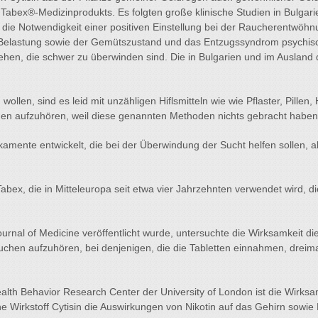
abex®-Medizinprodukts. Es folgten große klinische Studien in Bulgar
 die Notwendigkeit einer positiven Einstellung bei der Raucherentwöhnu
Belastung sowie der Gemütszustand und das Entzugssyndrom psychisch
ehen, die schwer zu überwinden sind. Die in Bulgarien und im Ausland d
ollen, sind es leid mit unzähligen Hiflsmitteln wie wie Pflaster, Pill
chen aufzuhören, weil diese genannten Methoden nichts gebracht haben
amente entwickelt, die bei der Überwindung der Sucht helfen sollen, a
bex, die in Mitteleuropa seit etwa vier Jahrzehnten verwendet wird, di
rnal of Medicine veröffentlicht wurde, untersuchte die Wirksamkeit die
uchen aufzuhören, bei denjenigen, die die Tabletten einnahmen, dreimal
alth Behavior Research Center der University of London ist die Wirks
e Wirkstoff Cytisin die Auswirkungen von Nikotin auf das Gehirn sowie 