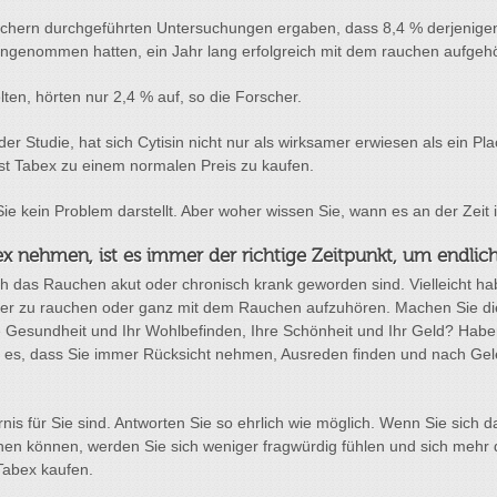
chern durchgeführten Untersuchungen ergaben, dass 8,4 % derjenigen,
ngenommen hatten, ein Jahr lang erfolgreich mit dem rauchen aufgehö
ten, hörten nur 2,4 % auf, so die Forscher.
er Studie, hat sich Cytisin nicht nur als wirksamer erwiesen als ein P
ist Tabex zu einem normalen Preis zu kaufen.
Sie kein Problem darstellt. Aber woher wissen Sie, wann es an der Zei
x nehmen, ist es immer der richtige Zeitpunkt, um endlic
ch das Rauchen akut oder chronisch krank geworden sind. Vielleicht 
ger zu rauchen oder ganz mit dem Rauchen aufzuhören. Machen Sie di
e Gesundheit und Ihr Wohlbefinden, Ihre Schönheit und Ihr Geld? Ha
sen es, dass Sie immer Rücksicht nehmen, Ausreden finden und nach G
rnis für Sie sind. Antworten Sie so ehrlich wie möglich. Wenn Sie sich 
chen können, werden Sie sich weniger fragwürdig fühlen und sich mehr 
Tabex kaufen.