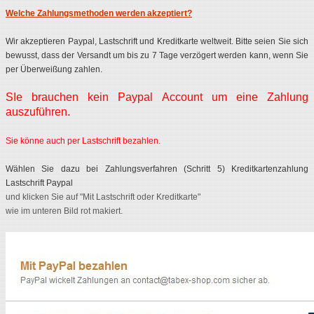
Welche Zahlungsmethoden werden akzeptiert?
Wir akzeptieren Paypal, Lastschrift und Kreditkarte weltweit. Bitte seien Sie sich
bewusst, dass der Versandt um bis zu 7 Tage verzögert werden kann, wenn Sie
per Überweißung zahlen.
SIe brauchen kein Paypal Account um eine Zahlung
auszuführen.
Sie könne auch per Lastschrift bezahlen.
Wählen Sie dazu bei Zahlungsverfahren (Schritt 5) Kreditkartenzahlung
Lastschrift Paypal
und klicken Sie auf "Mit Lastschrift oder Kreditkarte"
wie im unteren Bild rot makiert.