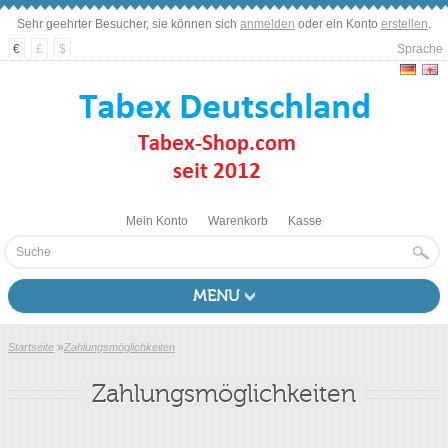
Sehr geehrter Besucher, sie können sich
anmelden
oder ein Konto
erstellen
.
€
£
$
Sprache
Mein Konto
Warenkorb
Kasse
MENU
»
Startseite
Zahlungsmöglichkeiten
Zahlungsmöglichkeiten