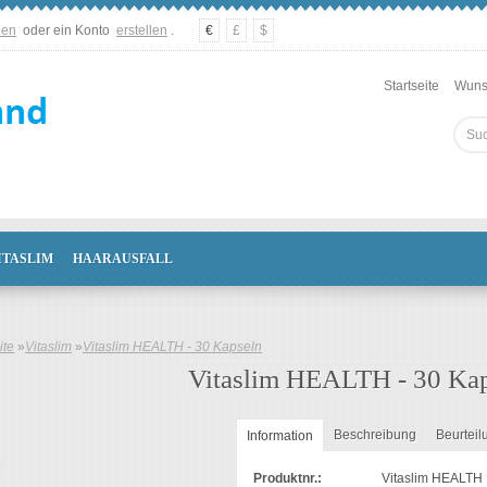
den
oder ein Konto
erstellen
.
€
£
$
Startseite
Wunsc
ITASLIM
HAARAUSFALL
ite
»
Vitaslim
»
Vitaslim HEALTH - 30 Kapseln
Vitaslim HEALTH - 30 Ka
Beschreibung
Beurteil
Information
Produktnr.:
Vitaslim HEALTH